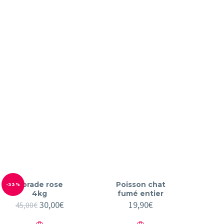
Dorade rose
Poisson chat
-33%
4kg
fumé entier
Le
30,00
€
Le
19,90
€
45,00
€
prix
prix
initial
actuel