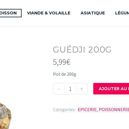
OISSON
VIANDE & VOLAILLE
ASIATIQUE
LÉGU
GUÉDJI 200G
5,99
€
Pot de 200g
quantité
-
+
AJOUTER AU 
de
Guédji
200g
Categories:
EPICERIE
,
POISSONNERI