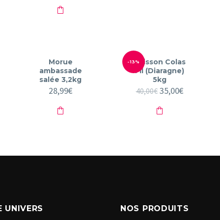
Morue
Poisson Colas
-13%
ambassade
Fil (Diaragne)
salée 3,2kg
5kg
28,99
€
Le
35,00
€
Le
40,00
€
prix
prix
initial
actuel
était :
est :
40,00€.
35,00€.
 UNIVERS
NOS PRODUITS