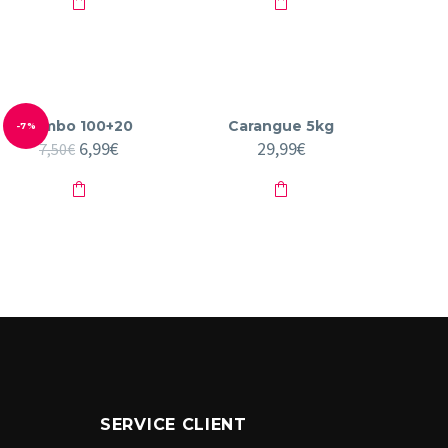
était :
est :
45,00€.
30,00€.
Jumbo 100+20
Carangue 5kg
-7%
Le
6,99
€
Le
29,99
€
7,50
€
prix
prix
initial
actuel
était :
est :
7,50€.
6,99€.
SERVICE CLIENT