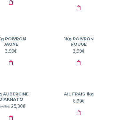
Kg POIVRON
1Kg POIVRON
JAUNE
ROUGE
3,99
€
3,99
€
g AUBERGINE
AIL FRAIS 1kg
DIAKHATO
6,99
€
Le
25,00
€
Le
0,00
€
prix
prix
initial
actuel
était :
est :
30,00€.
25,00€.