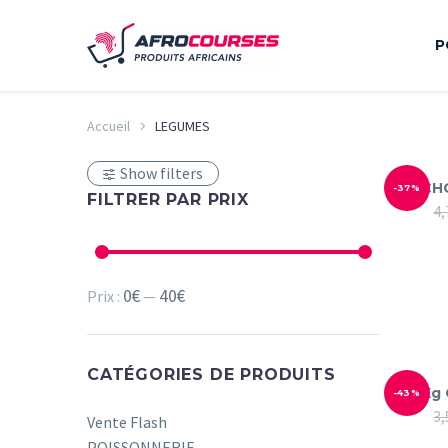
P
Accueil
LEGUMES
Show filters
1 CH
-37%
FILTRER PAR PRIX
4,
0€
40€
Prix
Prix
Prix :
—
min
max
CATÉGORIES DE PRODUITS
1Kg
-43%
3,
Vente Flash
POISSONNERIE