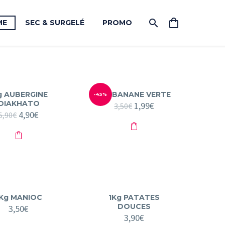
ME
SEC & SURGELÉ
PROMO
g AUBERGINE
1kg BANANE VERTE
-43%
DIAKHATO
Le
1,99
€
Le
3,50
€
Le
4,90
€
Le
prix
prix
5,90
€
prix
prix
initial
actuel
initial
actuel
était :
est :
était :
est :
3,50€.
1,99€.
5,90€.
4,90€.
Kg MANIOC
1Kg PATATES
DOUCES
3,50
€
3,90
€