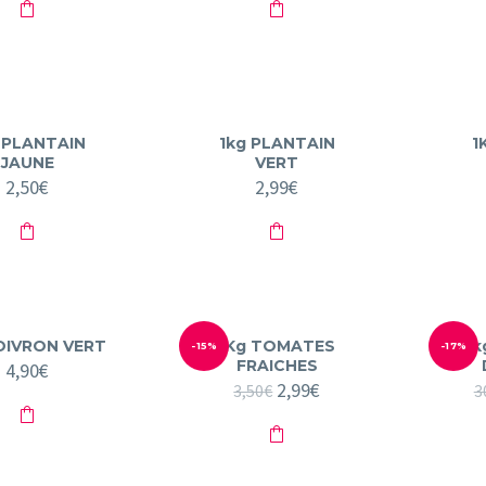
initial
actuel
initial
actuel
était :
est :
était :
est :
3,50€.
1,99€.
7,90€.
4,90€.
 PLANTAIN
1kg PLANTAIN
1
JAUNE
VERT
2,50
€
2,99
€
OIVRON VERT
1Kg TOMATES
5k
-15%
-17%
FRAICHES
4,90
€
Le
2,99
€
Le
3,50
€
3
prix
prix
initial
actuel
était :
est :
3,50€.
2,99€.