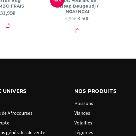
rton 5Kg
250G Feuilles de
-49%
MBO FRAIS
Bissap Beugeudj /
NGAI NGAI
31,99
€
Le
3,50
€
Le
6,90
€
prix
prix
initial
actuel
était :
est :
6,90€.
3,50€.
 UNIVERS
NOS PRODUITS
Poissons
 de Afrocourses
Viandes
mpte
Volailles
ns générales de vente
Légumes