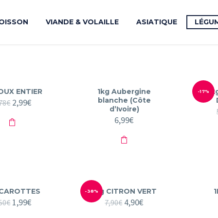
OISSON
VIANDE & VOLAILLE
ASIATIQUE
LÉGU
OUX ENTIER
1kg Aubergine
1k
-17%
blanche (Côte
Le
2,99
€
Le
78
€
d’Ivoire)
prix
prix
initial
actuel
6,99
€
était :
est :
4,78€.
2,99€.
 CAROTTES
1kg CITRON VERT
1
-38%
Le
1,99
€
Le
Le
4,90
€
Le
50
€
7,90
€
prix
prix
prix
prix