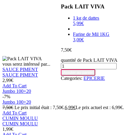
Pack LAIT VIVA
1 kg de dattes
5,99
€
Farine de Mil 1KG
3,00
€
7,50
€
quantité de Pack LAIT VIVA
vous serez intéressé par...
SAUCE PIMENT
Ajouter au panier
SAUCE PIMENT
Categories:
EPICERIE
2,99
€
Add To Cart
Jumbo 100+20
-7%
Jumbo 100+20
7,50
€
Le prix initial était : 7,50€.
6,99
€
Le prix actuel est : 6,99€.
Add To Cart
CUMIN MOULU
CUMIN MOULU
1,99
€
Add To Cart