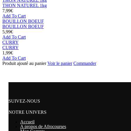
THON NATUREL 1kg
THON NATUREL 1kg
7,99
€
Add To Cart
BOUILLON BOEUF
BOUILLON BOEUF
5,99
€
Add To Cart
CURRY
CURRY
1,99
€
Add To Cart
Produit ajouté au panier
Voir le panier
Commander
SUIVEZ-NOUS
NOTRE UNIVERS
Accueil
A propos de Afrocourses