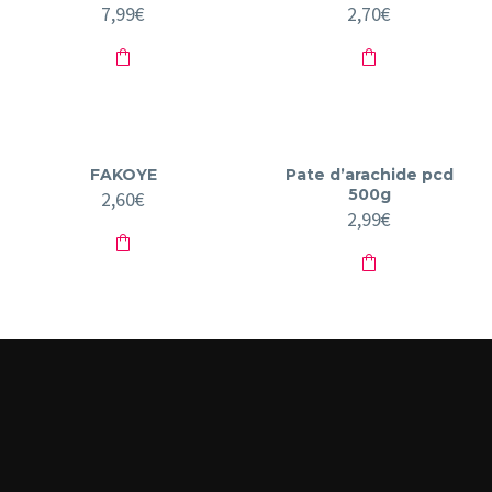
7,99
€
2,70
€
FAKOYE
Pate d’arachide pcd
500g
2,60
€
2,99
€