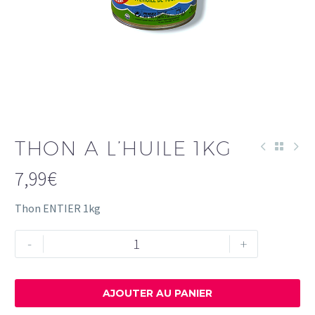
THON A L’HUILE 1KG
7,99
€
Thon ENTIER 1kg
quantité
-
+
de
THON
A
AJOUTER AU PANIER
L'HUILE