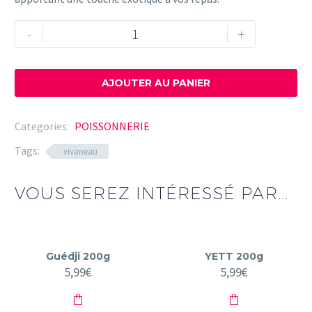
quantité
-
+
de
Vivaneau
5kg
AJOUTER AU PANIER
Categories:
POISSONNERIE
Tags:
vivaneau
VOUS SEREZ INTÉRESSÉ PAR...
Guédji 200g
YETT 200g
5,99
€
5,99
€