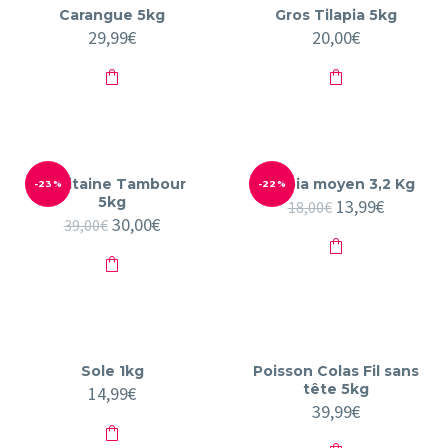
Carangue 5kg
Gros Tilapia 5kg
29,99
€
20,00
€
Capitaine Tambour
Tilapia moyen 3,2 Kg
-23%
-22%
5kg
Le
13,99
€
Le
18,00
€
Le
30,00
€
Le
prix
prix
39,00
€
prix
prix
initial
actuel
initial
actuel
était :
est :
était :
est :
18,00€.
13,99€.
39,00€.
30,00€.
Sole 1kg
Poisson Colas Fil sans
tête 5kg
14,99
€
39,99
€