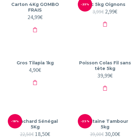
Carton 4Kg GOMBO
Sac 5kg Oignons
-25%
FRAIS
Le
2,99
€
Le
3,99
€
24,99
€
prix
prix
initial
actuel
était :
est :
3,99€.
2,99€.
Gros Tilapia 1kg
Poisson Colas Fil sans
tête 5kg
4,90
€
39,99
€
Chinchard Sénégal
Capitaine Tambour
-18%
-23%
5Kg
5kg
Le
18,50
€
Le
Le
30,00
€
Le
22,50
€
39,00
€
prix
prix
prix
prix