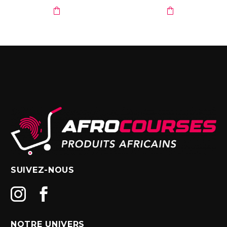
initial
actuel
initial
actuel
était :
est :
était :
est :
22,50€.
18,50€.
39,00€.
30,00€.
SUIVEZ-NOUS
NOTRE UNIVERS