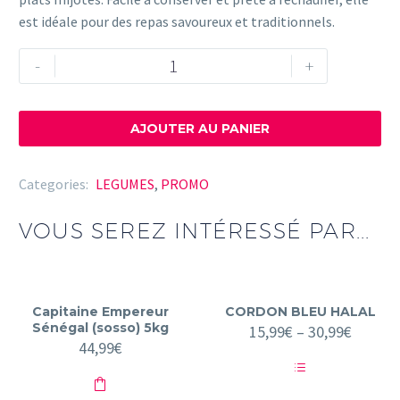
est idéale pour des repas savoureux et traditionnels.
quantité
-
+
de
Chikwangue
Frais
AJOUTER AU PANIER
(Lot
de
Categories:
LEGUMES
,
PROMO
3
bâtons)
VOUS SEREZ INTÉRESSÉ PAR...
Capitaine Empereur
CORDON BLEU HALAL
Sénégal (sosso) 5kg
15,99
€
–
30,99
€
44,99
€
Ce