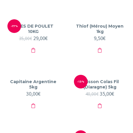
produit
a
plusieurs
variations.
Les
options
AILES DE POULET
Thiof (Mérou) Moyen
-17%
peuvent
10KG
1kg
être
Le
29,00
€
Le
9,50
€
35,00
€
choisies
prix
prix
sur
initial
actuel
la
était :
est :
page
35,00€.
29,00€.
du
produit
Capitaine Argentine
Poisson Colas Fil
-13%
5kg
(Diaragne) 5kg
30,00
€
Le
35,00
€
Le
40,00
€
prix
prix
initial
actuel
était :
est :
40,00€.
35,00€.