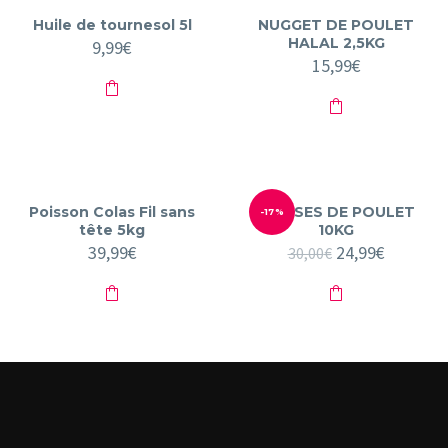
variations.
Huile de tournesol 5l
NUGGET DE POULET
Les
options
HALAL 2,5KG
9,99
€
peuvent
15,99
€
être
choisies
sur
la
page
du
produit
Poisson Colas Fil sans
CUISSES DE POULET
-17%
tête 5kg
10KG
39,99
€
Le
24,99
€
Le
30,00
€
prix
prix
initial
actuel
était :
est :
30,00€.
24,99€.