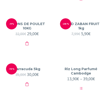
2,60€.
2,00€.
PILONS DE POULET
MAAD ZABAN FRUIT
-9%
-26%
10KG
1kg
Le
29,00
€
Le
Le
5,90
€
Le
32,00
€
7,99
€
prix
prix
prix
prix
initial
actuel
initial
actuel
était :
est :
était :
est :
32,00€.
29,00€.
7,99€.
5,90€.
Barracuda 5kg
Riz Long Parfumé
-14%
Cambodge
Le
30,00
€
Le
35,00
€
prix
prix
13,90
€
–
39,00
€
initial
actuel
était :
est :
35,00€.
30,00€.
Ce
produit
a
plusieurs