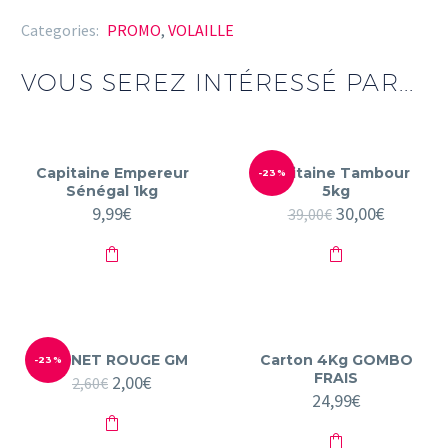
10KG
Categories:
PROMO
,
VOLAILLE
VOUS SEREZ INTÉRESSÉ PAR...
Capitaine Empereur
Capitaine Tambour
-23%
Sénégal 1kg
5kg
9,99
€
Le
30,00
€
Le
39,00
€
prix
prix
initial
actuel
était :
est :
39,00€.
30,00€.
BONNET ROUGE GM
Carton 4Kg GOMBO
-23%
FRAIS
Le
2,00
€
Le
2,60
€
prix
prix
24,99
€
initial
actuel
était :
est :