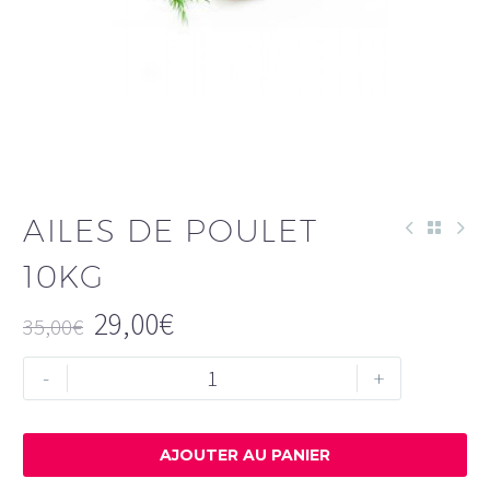
AILES DE POULET
10KG
29,00
€
35,00
€
Le
Le
quantité
-
+
prix
prix
de
initial
actuel
AILES
était :
est :
DE
AJOUTER AU PANIER
35,00€.
29,00€.
POULET