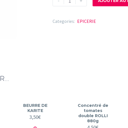
-
+
AJOUTER AU 
de
Semoule
YA
Categories:
EPICERIE
PEMBE
5KG
...
BEURRE DE
Concentré de
KARITE
tomates
double ROLLI
3,50
€
880g
4,50
€