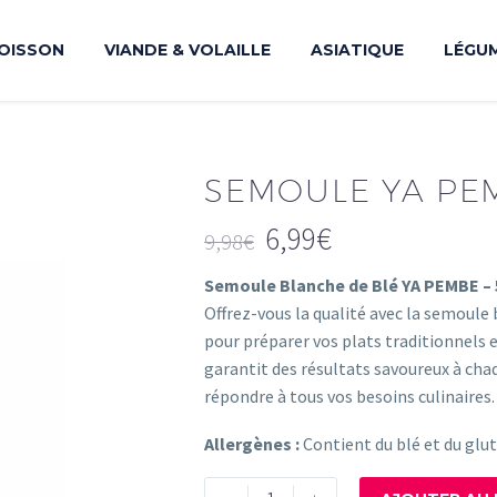
OISSON
VIANDE & VOLAILLE
ASIATIQUE
LÉGU
SEMOULE YA PE
6,99
€
9,98
€
Le
Le
Semoule Blanche de Blé YA PEMBE –
prix
prix
Offrez-vous la qualité avec la semoule
initial
actuel
pour préparer vos plats traditionnels et
était :
est :
garantit des résultats savoureux à cha
9,98€.
6,99€.
répondre à tous vos besoins culinaires.
Allergènes :
Contient du blé et du glut
quantité