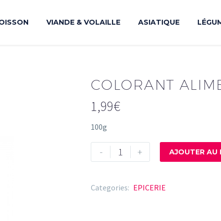
OISSON
VIANDE & VOLAILLE
ASIATIQUE
LÉGU
COLORANT ALIM
1,99
€
100g
quantité
-
+
AJOUTER AU 
de
COLORANT
ALIMENTAIRE
Categories:
EPICERIE