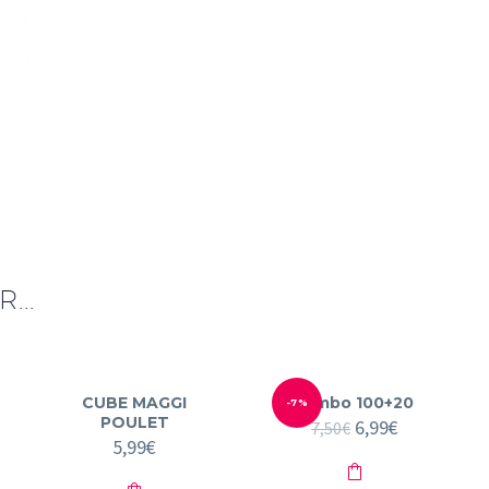
...
CUBE MAGGI
Jumbo 100+20
-7%
POULET
Le
6,99
€
Le
7,50
€
5,99
€
prix
prix
initial
actuel
était :
est :