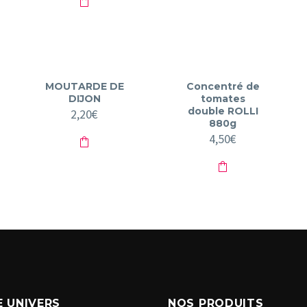
7,50€.
6,99€.
MOUTARDE DE
Concentré de
DIJON
tomates
double ROLLI
2,20
€
880g
4,50
€
 UNIVERS
NOS PRODUITS