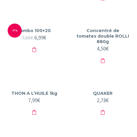
Jumbo 100+20
Concentré de
-7%
tomates double ROLLI
Le
6,99
€
Le
7,50
€
880g
prix
prix
initial
actuel
4,50
€
était :
est :
7,50€.
6,99€.
THON A L’HUILE 1kg
QUAKER
7,99
€
2,78
€