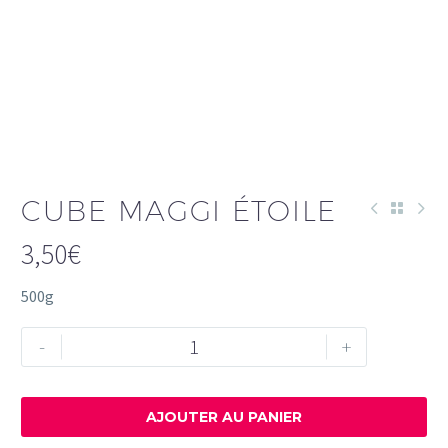
CUBE MAGGI ÉTOILE
3,50
€
500g
quantité
-
+
de
CUBE
MAGGI
AJOUTER AU PANIER
ÉTOILE