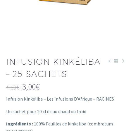
INFUSION KINKÉLIBA
– 25 SACHETS
3,00
€
4,69
€
Le
Le
Infusion Kinkéliba – Les Infusions D’Afrique – RACINES
prix
prix
initial
actuel
Un sachet pour 20 cl d’eau chaud ou froid
était :
est :
Ingrédients :
100% Feuilles de kinkeliba (combretum
4,69€.
3,00€.