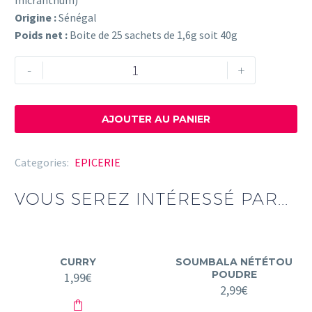
micranthum)
Origine :
Sénégal
Poids net :
Boite de 25 sachets de 1,6g soit 40g
quantité
-
+
de
Infusion
Kinkéliba
AJOUTER AU PANIER
-
25
Categories:
EPICERIE
sachets
VOUS SEREZ INTÉRESSÉ PAR...
CURRY
SOUMBALA NÉTÉTOU
POUDRE
1,99
€
2,99
€