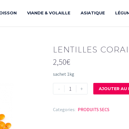
OISSON
VIANDE & VOLAILLE
ASIATIQUE
LÉGU
LENTILLES CORAI
2,50
€
sachet 1kg
quantité
-
+
AJOUTER AU 
de
LENTILLES
CORAIL
Categories:
PRODUITS SECS