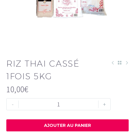
RIZ THAI CASSÉ
1FOIS 5KG
10,00
€
quantité
-
+
de
Riz
Thai
AJOUTER AU PANIER
cassé