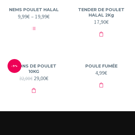
NEMS POULET HALAL
TENDER DE POULET
HALAL 2Kg
9,99
€
–
19,99
€
17,90
€
Ce
produit
a
plusieurs
variations.
Les
options
PILONS DE POULET
POULE FUMÉE
-9%
peuvent
10KG
4,99
€
être
Le
29,00
€
Le
32,00
€
choisies
prix
prix
sur
initial
actuel
la
était :
est :
page
32,00€.
du
29,00€.
produit