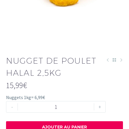
NUGGET DE POULET
HALAL 2,5KG
15,99
€
Nuggets 1kg= 6,99€
quantité
-
+
de
NUGGET
DE
AJOUTER AU PANIER