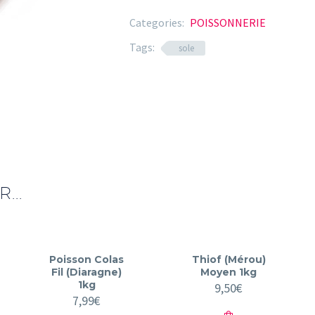
Sole
5kg
Categories:
POISSONNERIE
Tags:
sole
...
Poisson Colas
Thiof (Mérou)
Fil (Diaragne)
Moyen 1kg
1kg
9,50
€
7,99
€
uel