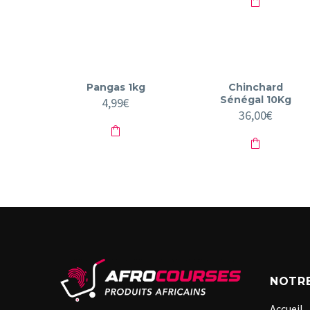
était :
est 
45,00€.
30,0
Pangas 1kg
Chinchard
Sénégal 10Kg
4,99
€
36,00
€
NOTRE
Accueil