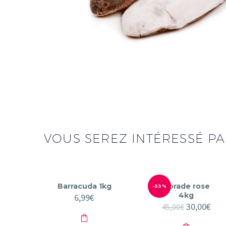
VOUS SEREZ INTÉRESSÉ PAR
Barracuda 1kg
Dorade rose
-33%
4kg
6,99
€
Le
30,00
€
Le
45,00
€
prix
prix
initial
act