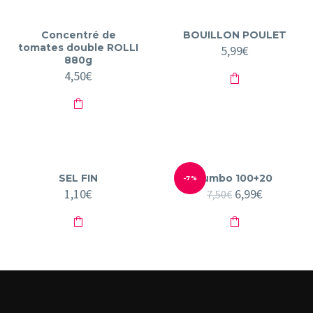
Concentré de
BOUILLON POULET
tomates double ROLLI
5,99
€
880g
4,50
€
SEL FIN
Jumbo 100+20
-7%
1,10
€
Le
6,99
€
Le
7,50
€
prix
prix
initial
actuel
était :
est :
7,50€.
6,99€.