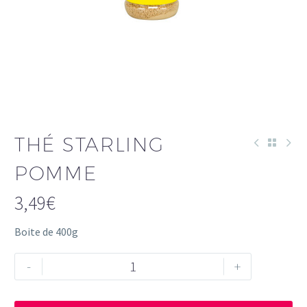
THÉ STARLING
POMME
3,49
€
Boite de 400g
quantité
-
+
de
THÉ